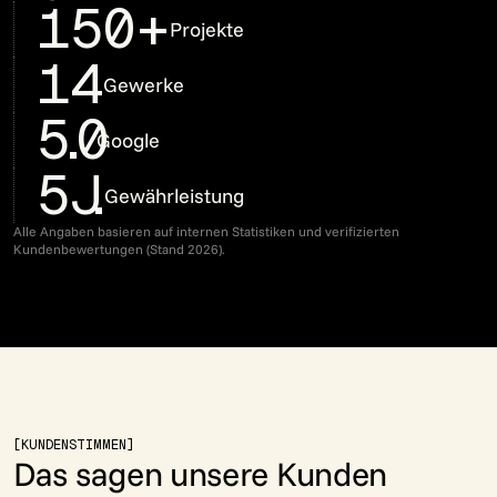
150+
Projekte
14
Gewerke
5.0
Google
5J
.
Gewährleistung
Alle Angaben basieren auf internen Statistiken und verifizierten
Kundenbewertungen (Stand 2026).
[KUNDENSTIMMEN]
Das sagen unsere Kunden