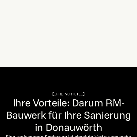
RM-Bauwerk für Donauwörth
Standort
Beethovenstraße 24, 86368 Gersthofen
Anfahrt nach Donauwörth
ca. 35 bis 40 Minuten
[IHRE VORTEILE]
Ihre Vorteile: Darum RM-
Bauwerk für Ihre Sanierung
in Donauwörth
Eine umfassende Sanierung ist absolute Vertrauenssache