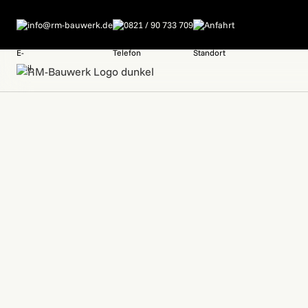
info@rm-bauwerk.de
0821 / 90 733 709
Anfahrt
STARTSEITE
EINZUGSGEBIET >