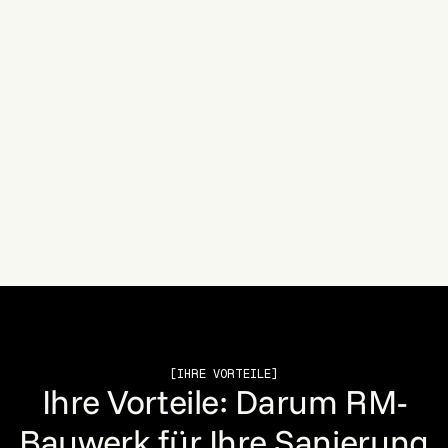
RM-Bauwerk für Memmingen
Standort
Beethovenstraße 24, 86368 Gersthofen
Anfahrt nach Memmingen
ca. 70 bis 80 Minuten
[IHRE VORTEILE]
Ihre Vorteile: Darum RM-
Bauwerk für Ihre Sanierung