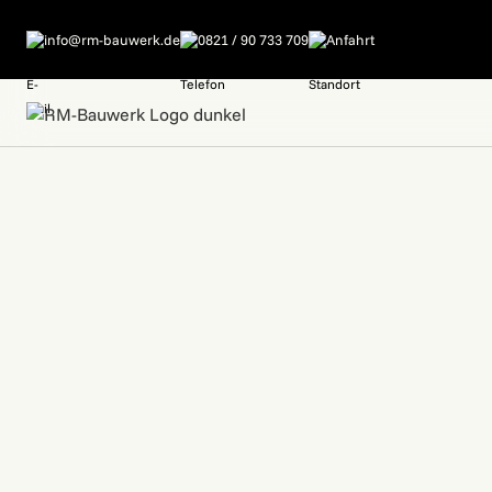
info@rm-bauwerk.de
0821 / 90 733 709
Anfahrt
STARTSEITE
EINZUGSGEBIET >