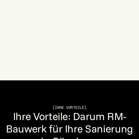
RM-Bauwerk für Günzburg
Standort
Beethovenstraße 24, 86368 Gersthofen
Anfahrt nach Günzburg
ca. 45 bis 55 Minuten
[IHRE VORTEILE]
Ihre Vorteile: Darum RM-
Bauwerk für Ihre Sanierung